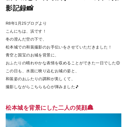
松本城フォトウェディング
影記録📸
松本城フォトギャラリー
R8年1月25ブログより
ご利用ガイド
こんにちは、浜です！
冬の澄んだ空の下で、
松本城での和装撮影のお手伝いをさせていただきました！
松本結びブログ
青空と国宝のお城を背景に、
おふたりの晴れやかな表情を収めることができた一日でした😊
衣装ギャラリー
この日も、水面に映り込むお城の姿と、
和装姿のおふたりの調和が美しくて、
お問い合わせ
撮影しながらこちらも心が弾みました🎵
プライバシーポリシー
松本城を背景にした二人の笑顔🏯