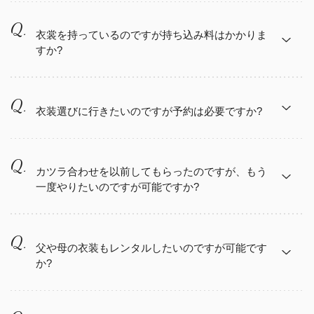
ご予約は早ければ早い程よいかと思います。 まずは
諏訪結び
お問い合わせ下さい。（混み合うシーズンですと予
衣裳を持っているのですが持ち込み料はかかりま
すか?
約が取れない可能性がございます。）
持ち込み料はかかりません。
衣装選びに行きたいのですが予約は必要ですか?
お問い合わせ
お問い合わせフォーム
または
お電話
にてお問い合
はい。お時間帯によってはかなり混み合ってお待ち
わせください。
頂く可能性がございます。ご予約頂くとスムーズに
カツラ合わせを以前してもらったのですが、もう
一度やりたいのですが可能ですか?
ご対応できるかと思います。
可能ですが追加料金がかかります。
撮影終了からデータは約2週間、アルバムは約1ヶ月〜1ヶ月半程
父や母の衣装もレンタルしたいのですが可能です
で仕上がりとなります。
か?
（お急ぎの方はお伝え頂ければ早めの納品も可能です。）
仕上がり次第当館からご連絡致します。ご郵送も可能ですので
可能です。詳しくは松本結び（山田写真館）にお問