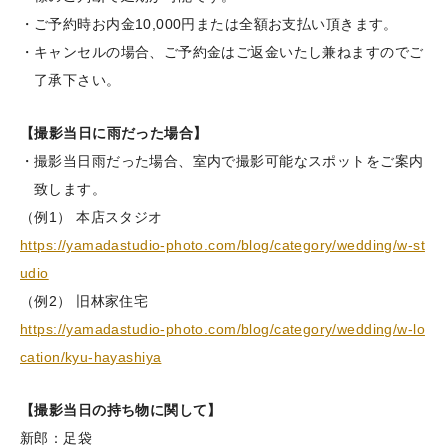
ご予約時お内金10,000円または全額お支払い頂きます。
撮影当日に山田写真館でお支度された方に限り当館でのスタジ
キャンセルの場合、ご予約金はご返金いたし兼ねますのでご
オで撮影が可能です。ご希望のイメージを遠慮なくお伝えくだ
了承下さい。
さい。
所要時間：約10分
【撮影当日に雨だった場合】
撮影当日雨だった場合、室内で撮影可能なスポットをご案内
スタジオ紹介
致します。
（例1） 本店スタジオ
https://yamadastudio-photo.com/blog/category/wedding/w-st
udio
（例2） 旧林家住宅
https://yamadastudio-photo.com/blog/category/wedding/w-lo
cation/kyu-hayashiya
【撮影当日の持ち物に関して】
新郎：足袋