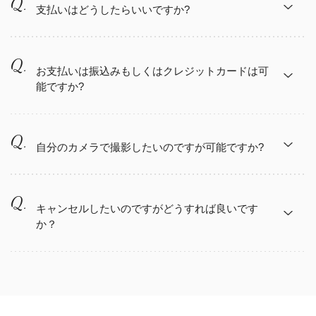
ご相談ください。データはDVDまたはオンラインダウンロード
い合わせ下さい。
支払いはどうしたらいいですか?
をお選び頂けます。
仮予約より２週間以内にご予約金１万円をお支払い
頂きます。お支払い頂いた時点でご予約完了になり
岡谷市内の山田写真館本店にてお支度となります。ご希望等、
お支払いは振込みもしくはクレジットカードは可
見学・ご相談
能ですか?
ます。お支払い頂かない場合いかなる状況でも他の
担当美容師に遠慮なくお伝えください。
お打ち合わせや衣裳見学が可能です。遠方でご試
ご予約を優先させて頂きますのでご注意下さい。残
所要時間：120分〜150分
着が難しい場合はメールでもご相談いただけま
可能です。クレジットカードでのお支払いの場合山
金は撮影終了後にお支払い頂きます。
す。
田写真館までお越しいただきお支払いになります。
自分のカメラで撮影したいのですが可能ですか?
山田写真館公式サイト
お振込の場合、振込手数料はお客様負担になります
のでご了承下さい。
可能です。お伝え頂ければお時間をお作りいたしま
す。カメラマンの前後など撮影の妨げになる撮影は
キャンセルしたいのですがどうすれば良いです
か？
ご遠慮頂きます。
本予約後（ご予約金１万円お支払い後）のキャンセ
ルはご予約金がキャンセル料扱いにさせて頂くた
め、ご返金致しかねます。