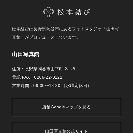
松本城で撮影します。撮影当日雨だった場合、室内で撮影可能
なスポットもご紹介可能です。
松本結びは長野県岡谷市にあるフォトスタジオ「山田写
松本城までの移動時間：約40分
真館」がプロデュースしています。
所要時間：約50分
山田写真館までの移動時間：約40分
山田写真館
住所：長野県岡谷市山下町 2-1-8
電話/FAX：
0266-22-3121
当日のお持ち物
営業時間：09:00〜18:30 （水曜定休日）
店舗Googleマップを見る
新郎様
山田写真館公式サイト