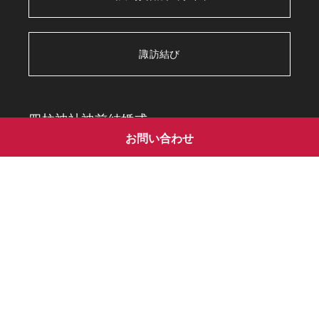
□ 足袋
※レンタルの場合＋800円（税別）
諏訪結び
新婦様
四柱神社神前結婚式
お問い合わせ
会食会場
□ 肌襦袢
松本城フォトウェディング
□ 足袋
四柱神社フォトギャラリー
※レンタルの場合＋800円（税別）
松本城フォトギャラリー
ご利用ガイド
松本結びブログ
※お昼を挟む場合おにぎりなど軽食をお持ちいただくことをお
すすめします。
衣装ギャラリー