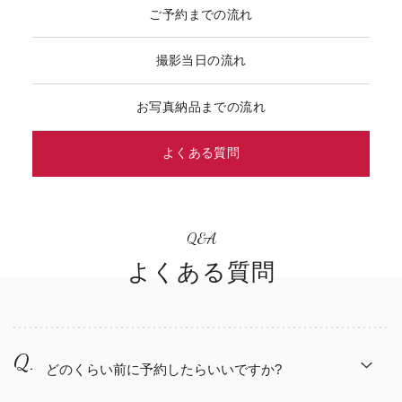
松本結びブログ
ご予約までの流れ
撮影当日の流れ
衣装ギャラリー
お写真納品までの流れ
お問い合わせ
よくある質問
プライバシーポリシー
Q&A
F
F
F
l
l
l
o
o
o
w
w
w
ご
撮
よくある質問
予
お
影
約
写
当
ま
真
日
で
の
の
の
納
流
品
流
れ
れ
店舗Googleマップを見る
山田写真館公式サイト
どのくらい前に予約したらいいですか?