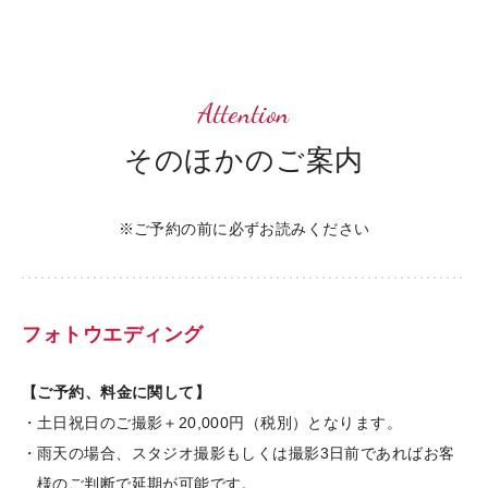
ご予約
Attention
ご希望のお日にちをお聞かせください。※ご予約
の際はご予約金として
10,000円
を納めて頂きま
そのほかのご案内
す。
※ご予約の前に必ずお読みください
ご利用ガイド
フォトウエディング
【ご予約、料金に関して】
土日祝日のご撮影＋20,000円（税別）となります。
雨天の場合、スタジオ撮影もしくは撮影3日前であればお客
様のご判断で延期が可能です。