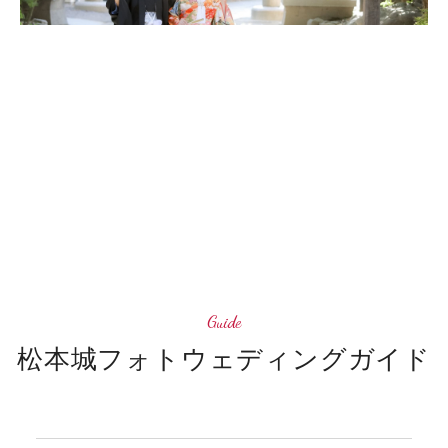
四柱神社神前結婚式
会食会場
四柱神社フォトギャラリー
松本城フォトウェディング
G
u
i
d
e
松
本
城
フ
ォ
ト
ウ
ェ
デ
ィ
ン
グ
ガ
イ
ド
松本城フォトギャラリー
ご利用ガイド