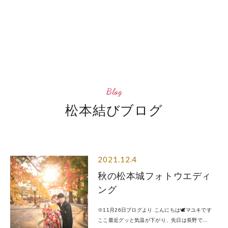
会食会場
四柱神社フォトギャラリー
B
l
o
g
松
本
結
び
ブ
ロ
グ
松本城フォトウェディング
松本城フォトギャラリー
2021.12.4
秋の松本城フォトウエディ
ご利用ガイド
ング
松本結びブログ
※11月26日ブログより こんにちは🕊マユキです
ここ最近グッと気温が下がり、先日は長野で…