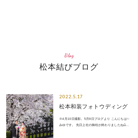
会食会場
四柱神社フォトギャラリー
B
l
o
g
松
本
結
び
ブ
ロ
グ
松本城フォトウェディング
松本城フォトギャラリー
2022.5.17
松本和装フォトウディング
ご利用ガイド
※4月10日撮影。5月9日ブログより こんにちは✨
みゆです。 先日上社の御柱が終わりましたねὤ…
松本結びブログ