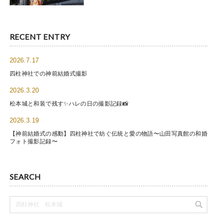
衣装ギャラリー
RECENT ENTRY
お問い合わせ
2026.7.17
四柱神社での神前結婚式撮影
プライバシーポリシー
2026.3.20
松本城と和装で残す✨ハレの日の撮影記録📸
2026.3.19
店舗Googleマップを見る
【神前結婚式の感動】四柱神社で紡ぐ伝統と愛の物語〜山田写真館の和婚
フォト撮影記録〜
山田写真館公式サイト
SEARCH
諏訪結び